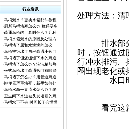
行业资讯
处理方法：清
·
马桶漏水？更换水箱配件教程
·
厕所马桶堵塞怎么办 疏通要多
来了
·
疏通马桶的工具叫什么？几种
少钱 下水道不下水冒水
·
马桶水箱漏水的原因及处理方
疏通工具的普及
排水部分主
·
马桶堵了屎和水满满的怎么
法
时，按钮通过
·
马桶被纸堵了自已疏通小窍门
办？
·
马桶堵了但还缓慢下水的疏通
行冲水排污。
·
马桶堵了怎么办？洗洁精加热
方法
圈出现老化或
·
坐式马桶堵了疏通窍门有哪些
水让你见证神奇一刻
·
马桶堵了怎么办？用管道疏通
水口
·
蹲便器严重堵死，新手如何处
剂能通吗？
·
马桶水箱一直流水怎么办？老
理
·
卫生间下水道被头发堵塞的疏
师傅告诉你实用的检修方法
·
马桶水下不去 时间长了会慢慢
通方法
看完这篇文
流下去怎么回事？