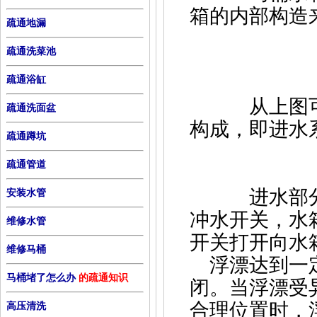
箱的内部构造
疏通地漏
疏通洗菜池
疏通浴缸
从上图可以
疏通洗面盆
构成，即进水
疏通蹲坑
疏通管道
进水部分是
安装水管
冲水开关，水
维修水管
开关打开向水
维修马桶
浮漂达到一
马桶堵了怎么办
的疏通知识
闭。当浮漂受
合理位置时，
高压清洗