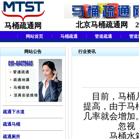
北京马桶疏通网 24小
马桶疏通网
网站首页
马桶疏通
管道疏通
管道
网站公告
行业资讯
目前，马桶
提高，由于马
疏通下水道
几率就会增加
忽视
疏通马桶
马桶水箱漏
疏通厕所