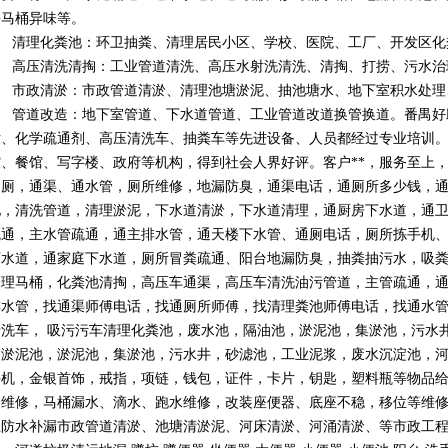
去马桶异味等。
2、 清理化粪池：环卫抽粪、清理居民小区、学校、医院、工厂、开发区
3、 高压清洗清掏：工业管道清洗、高压水射洗清洗、清掏、打捞、污水
4、 市政清淤：市政管道清淤、清理池塘淤泥、抽池塘水、地下室积水处
5、 管道改造：地下室管道、下水道管道、工业管道改道换管换道。番禺
片、化学疏通剂、高压清洗车、抽粪车等先进设备、人员都经过专业培训
馆、餐馆、写字楼、政府等机构，得到社会人界好评。客户**，服务至上
通厕，通渠、通水管，厕所维修，地漏防臭，通渠电话，通厕所多少钱，
池，清洗管道，清理淤泥，下水道清淤，下水道清理，通厨房下水道，通
疏通，主水管疏通，通主排水管，通天楼下水管、通厕电话，厕所拣手机
下水道，通家庭下水道，厕所冒粪疏通、阳台地漏防臭，抽粪抽污水，吸
修理马桶，化粪池清掏，高压车通渠，高压车清洗油污管道，主管疏通，
排水管，找通渠师傅电话，找通厕所师傅，找清理粪池师傅电话，找通水
清洗车， 吸污污车清理化粪池，废水池，隔油池，淤泥池，集淤池，污水
涌淤泥池，淤泥池，集淤池，污水井，砂滤池，工业泥浆，废水沉淀池，
手机，金银首饰，戒指，项链，钱包，证件，卡片，钥匙，塑料瓶等物品给
装维修，马桶漏水、滴水、跑水维修，改装座便器、底座不稳，移位等维
卫防水补漏市政管道清淤、池塘清淤泥、河床清淤、河涌清淤、等市政工