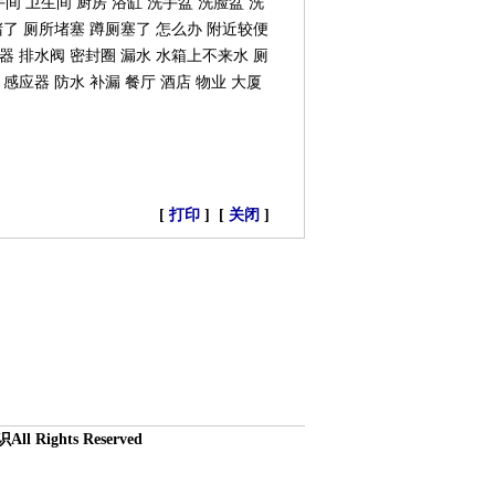
间 卫生间 厨房 浴缸 洗手盆 洗脸盆 洗
堵了 厕所堵塞 蹲厕塞了 怎么办 附近较便
水器 排水阀 密封圈 漏水 水箱上不来水 厕
 感应器 防水 补漏 餐厅 酒店 物业 大厦
[
打印
] [
关闭
]
识
All Rights Reserved