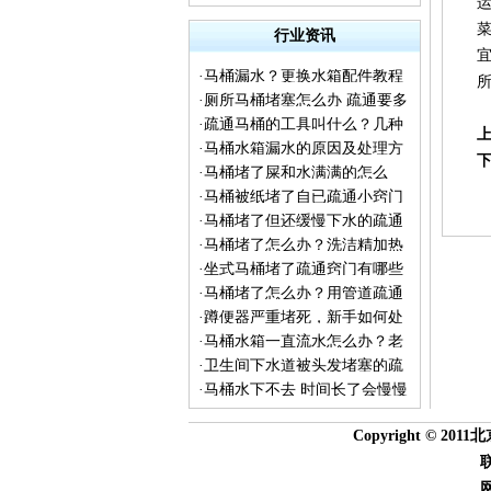
运
菜
行业资讯
宜
·
马桶漏水？更换水箱配件教程
所
·
厕所马桶堵塞怎么办 疏通要多
来了
·
疏通马桶的工具叫什么？几种
少钱 下水道不下水冒水
·
马桶水箱漏水的原因及处理方
疏通工具的普及
·
马桶堵了屎和水满满的怎么
法
·
马桶被纸堵了自已疏通小窍门
办？
·
马桶堵了但还缓慢下水的疏通
·
马桶堵了怎么办？洗洁精加热
方法
·
坐式马桶堵了疏通窍门有哪些
水让你见证神奇一刻
·
马桶堵了怎么办？用管道疏通
·
蹲便器严重堵死，新手如何处
剂能通吗？
·
马桶水箱一直流水怎么办？老
理
·
卫生间下水道被头发堵塞的疏
师傅告诉你实用的检修方法
·
马桶水下不去 时间长了会慢慢
通方法
流下去怎么回事？
Copyright © 2011
联系电话：01
网 址