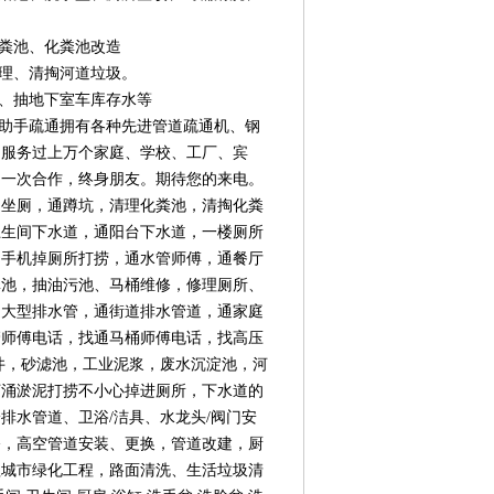
化粪池、化粪池改造
治理、清掏河道垃圾。
理、抽地下室车库存水等
好助手疏通拥有各种先进管道疏通机、钢
。服务过上万个家庭、学校、工厂、宾
，一次合作，终身朋友。期待您的来电。
通坐厕，通蹲坑，清理化粪池，清掏化粪
卫生间下水道，通阳台下水道，一楼厕所
、手机掉厕所打捞，通水管师傅，通餐厅
粪池，抽油污池、马桶维修，修理厕所、
通大型排水管，通街道排水管道，通家庭
管师傅电话，找通马桶师傅电话，找高压
井，砂滤池，工业泥浆，废水沉淀池，河
河涌淤泥打捞不小心掉进厕所，下水道的
排水管道、卫浴/洁具、水龙头/阀门安
修，高空管道安装、更换，管道改建，厨
程城市绿化工程，路面清洗、生活垃圾清