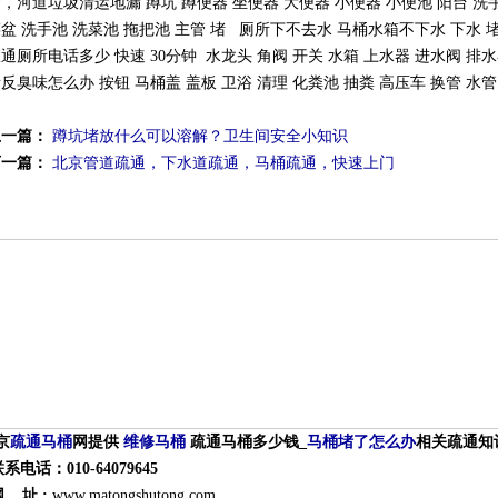
，河道垃圾清运地漏 蹲坑 蹲便器 坐便器 大便器 小便器 小便池 阳台 洗手
盆 洗手池 洗菜池 拖把池 主管 堵 厕所下不去水 马桶水箱不下水 下水 
通厕所电话多少 快速 30分钟 水龙头 角阀 开关 水箱 上水器 进水阀 排
反臭味怎么办 按钮 马桶盖 盖板 卫浴 清理 化粪池 抽粪 高压车 换管 水管
上一篇：
蹲坑堵放什么可以溶解？卫生间安全小知识
下一篇：
北京管道疏通，下水道疏通，马桶疏通，快速上门
北京
疏通
马桶
网提供
维修马桶
疏通马桶多少钱_
马桶堵了怎么办
相关疏通知
0-64079645
 :
www.matongshutong.com