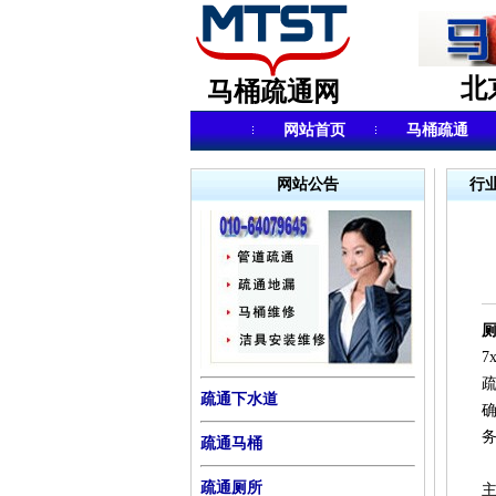
北
马桶疏通网
网站首页
马桶疏通
网站公告
行
7
疏通下水道
疏通马桶
疏通厕所