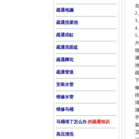
疏通地漏
疏通洗菜池
疏通浴缸
疏通洗面盆
疏通蹲坑
疏通管道
安装水管
维修水管
维修马桶
马桶堵了怎么办
的疏通知识
高压清洗