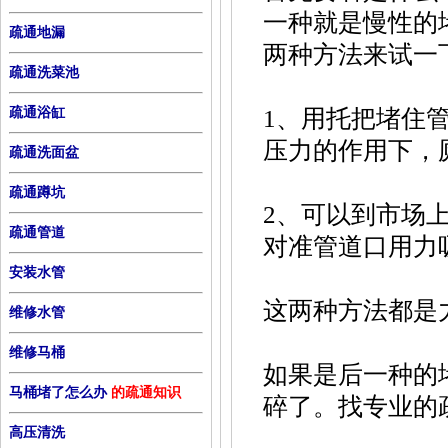
一种就是慢性的
疏通地漏
两种方法来试一
疏通洗菜池
疏通浴缸
1、用托把堵住
压力的作用下，
疏通洗面盆
疏通蹲坑
2、可以到市场
疏通管道
对准管道口用力
安装水管
这两种方法都是
维修水管
维修马桶
如果是后一种的
马桶堵了怎么办
的疏通知识
碎了。找专业的
高压清洗