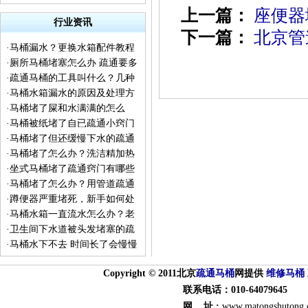
上一篇：
座便器
行业资讯
下一篇：
北京管
·
马桶漏水？更换水箱配件教程
·
厕所马桶堵塞怎么办 疏通要多
来了
·
疏通马桶的工具叫什么？几种
少钱 下水道不下水冒水
·
马桶水箱漏水的原因及处理方
疏通工具的普及
·
马桶堵了屎和水满满的怎么
法
·
马桶被纸堵了自已疏通小窍门
办？
·
马桶堵了但还缓慢下水的疏通
·
马桶堵了怎么办？洗洁精加热
方法
·
坐式马桶堵了疏通窍门有哪些
水让你见证神奇一刻
·
马桶堵了怎么办？用管道疏通
·
蹲便器严重堵死，新手如何处
剂能通吗？
·
马桶水箱一直流水怎么办？老
理
·
卫生间下水道被头发堵塞的疏
师傅告诉你实用的检修方法
·
马桶水下不去 时间长了会慢慢
通方法
流下去怎么回事？
Copyright © 2011北京
疏通
马桶
网提供
维修马桶
联系电话：010-64079645
网 址 :
www.matongshutong