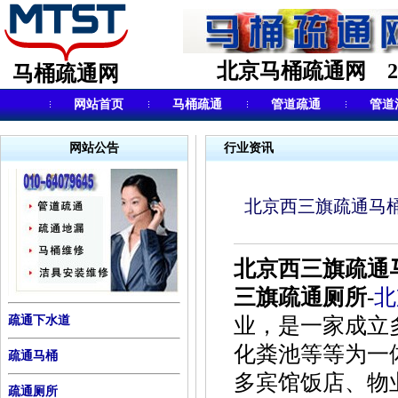
北京马桶疏通网 24小
马桶疏通网
网站首页
马桶疏通
管道疏通
管道
网站公告
行业资讯
北京西三旗疏通马
北京西三旗疏通
三旗疏通厕所
-
北
疏通下水道
业，是一家成立
化粪池等等为一
疏通马桶
多宾馆饭店、物
疏通厕所