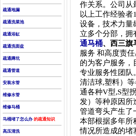
作关系。公司从
疏通地漏
以上工作经验者
疏通洗菜池
设备，技术力量
立多个分部，拥
疏通浴缸
通马桶
、西三旗
疏通洗面盆
服务 和高度责
疏通蹲坑
的为客户服务，
疏通管道
专业服务性团队
清洁球,塑料）等
安装水管
通各种V型,S型
维修水管
发）等种原因所
维修马桶
管道弯头产生了
马桶堵了怎么办
的疏通知识
本部根据多年所
情况所造成的堵
高压清洗