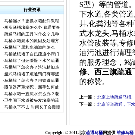
S型）等的管道。
行业资讯
下水道,各类管道,
·
马桶漏水？更换水箱配件教程
井,化粪池等各种
·
厕所马桶堵塞怎么办 疏通要多
来了
式水龙头,马桶水
·
疏通马桶的工具叫什么？几种
少钱 下水道不下水冒水
·
马桶水箱漏水的原因及处理方
水管改装等,专修
疏通工具的普及
·
马桶堵了屎和水满满的怎么
法
油污池进行清理
·
马桶被纸堵了自已疏通小窍门
办？
的服务理念，竭
·
马桶堵了但还缓慢下水的疏通
·
马桶堵了怎么办？洗洁精加热
方法
修、西三旗疏通
·
坐式马桶堵了疏通窍门有哪些
水让你见证神奇一刻
的称赞。
·
马桶堵了怎么办？用管道疏通
·
蹲便器严重堵死，新手如何处
剂能通吗？
·
马桶水箱一直流水怎么办？老
理
上一篇：
北京上地疏通马桶
·
卫生间下水道被头发堵塞的疏
师傅告诉你实用的检修方法
下一篇：
北京管道疏通，下
·
马桶水下不去 时间长了会慢慢
通方法
流下去怎么回事？
Copyright © 2011北京
疏通
马桶
网提供
维修马桶